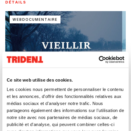
DÉTAILS
WEBDOCUMENTAIRE
Ce
lien
s'o
Ce site web utilise des cookies.
dan
Vieillir – le webdocumentaire
Les cookies nous permettent de personnaliser le contenu
une
et les annonces, d'offrir des fonctionnalités relatives aux
nou
DÉTAILS
médias sociaux et d'analyser notre trafic. Nous
fen
partageons également des informations sur l'utilisation de
WEBDOCUMENTAIRE
notre site avec nos partenaires de médias sociaux, de
publicité et d'analyse, qui peuvent combiner celles-ci