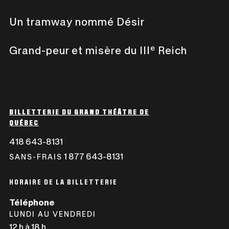
Un tramway nommé Désir
e
Grand-peur et misère du III
Reich
BILLETTERIE DU GRAND THÉÂTRE DE
QUÉBEC
418 643-8131
CE
LIEN
1 877 643-8131
CE
SANS-FRAIS
S'OUVRIRA
LIEN
DANS
S'OUVRIRA
HORAIRE DE LA BILLETTERIE
UNE
DANS
Téléphone
NOUVELLE
UNE
LUNDI AU VENDREDI
FENÊTRE
NOUVELLE
12 h à 18 h