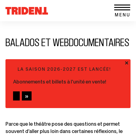
Ce
Aller au contenu
Retour
lien
MENU
à
s'ouvrira
la
dans
page
une
d'accueil
nouvelle
BALADOS ET WEBDOCUMENTAIRES
du
fenêtre
site
+
LA SAISON 2026-2027 EST LANCÉE!
Abonnements et billets à l'unité en vente!
Parce que le théâtre pose des questions et permet
souvent d’aller plus loin dans certaines réflexions, le