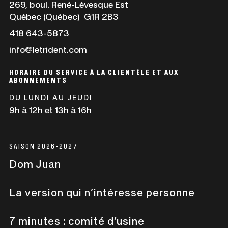
lien
269, boul. René-Lévesque Est
s'ouvrira
Québec (Québec) G1R 2B3
dans
Ce
418 643-5873
une
lien
info@letrident.com
nouvelle
s'ouvrira
fenêtre
dans
HORAIRE DU SERVICE À LA CLIENTÈLE ET AUX
une
ABONNEMENTS
nouvelle
DU LUNDI AU JEUDI
fenêtre
9h à 12h et 13h à 16h
SAISON 2026-2027
Dom Juan
La version qui n’intéresse personne
7 minutes : comité d’usine