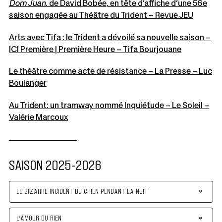
Dom Juan
, de David Bobée, en tête d’affiche d’une 56e
Ce
saison engagée au Théâtre du Trident – Revue JEU
lien
Arts avec Tifa : le Trident a dévoilé sa nouvelle saison –
s'ouvrir
Ce
ICI Première | Première Heure – Tifa Bourjouane
dans
lien
une
Le théâtre comme acte de résistance – La Presse – Luc
s'ouvrira
nouvell
Ce
Boulanger
dans
fenêtre
lien
une
Au Trident: un tramway nommé Inquiétude – Le Soleil –
s'ouvrira
nouvelle
Valérie Marcoux
dans
fenêtre
Ce
une
lien
nouvelle
s'ouvrira
fenêtre
SAISON 2025-2026
dans
une
nouvelle
LE BIZARRE INCIDENT DU CHIEN PENDANT LA NUIT
fenêtre
L’AMOUR OU RIEN