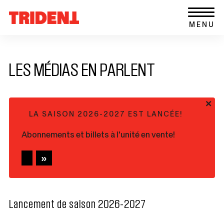
Ce
Aller au contenu
Retour
lien
MENU
à
s'ouvrira
la
dans
page
une
d'accueil
nouvelle
LES MÉDIAS EN PARLENT
du
fenêtre
site
+
LA SAISON 2026-2027 EST LANCÉE!
Abonnements et billets à l'unité en vente!
Lancement de saison 2026-2027