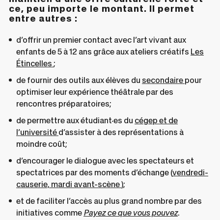
ce, peu importe le montant. Il permet
entre autres :
d’offrir un premier contact avec l’art vivant aux
enfants de 5 à 12 ans grâce aux ateliers créatifs
Les
Ce
Étincelles
;
lien
Ce
de fournir des outils aux élèves du
secondaire
pour
s'ouvrira
lien
optimiser leur expérience théâtrale par des
dans
s'ouvrira
rencontres préparatoires;
une
dans
de permettre aux étudiant·es du
cégep et de
nouvelle
une
Ce
l’université
d’assister à des représentations à
fenêtre
nouvelle
lien
moindre coût;
fenêtre
s'ouvrira
d’encourager le dialogue avec les spectateurs et
dans
spectatrices par des moments d’échange (
vendredi-
une
Ce
causerie, mardi avant-scène
);
nouvelle
lien
et de faciliter l’accès au plus grand nombre par des
fenêtre
s'ouvrira
initiatives comme
Payez ce que vous pouvez
.
dans