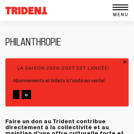
Ce
Aller au contenu
Retour
lien
MENU
à
s'ouvrira
la
dans
page
une
d'accueil
nouvelle
PHILANTHROPIE
du
fenêtre
site
+
LA SAISON 2026-2027 EST LANCÉE!
Abonnements et billets à l'unité en vente!
Faire un don au Trident contribue
directement à la collectivité et au
maintien d’une offre culturelle forte et