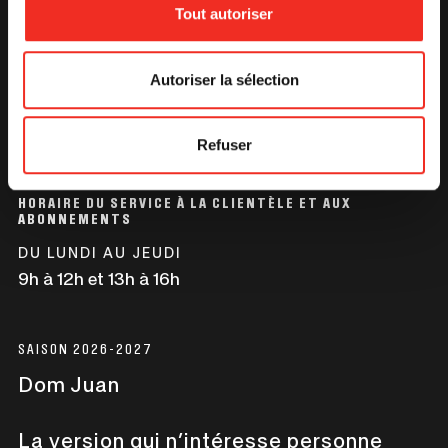
fenêtre
Tout autoriser
100 $
67,48 $
Ce
Grand Théâtre de Québec
250 $
160,84 $
lien
269, boul. René-Lévesque Est
Autoriser la sélection
s'ouvrira
Québec (Québec) G1R 2B3
500 $
290,31 $
dans
Ce
418 643-5873
une
Refuser
lien
info@letrident.com
1 000 $
549,23 $
nouvelle
s'ouvrira
fenêtre
dans
HORAIRE DU SERVICE À LA CLIENTÈLE ET AUX
une
ABONNEMENTS
nouvelle
DU LUNDI AU JEUDI
fenêtre
9h à 12h et 13h à 16h
Revenu imposable
Montant de votre
inférieur à 119
don
910$
SAISON 2026-2027
5 000 $
1 370,63 $
Dom Juan
10 000 $
2 709,88 $
La version qui n’intéresse personne