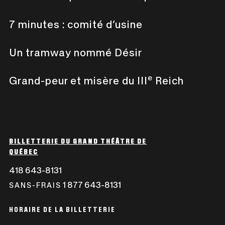
15 000 $
4 049,13 $
7 minutes : comité d’usine
20 000 $
5 388,38 $
Un tramway nommé Désir
25 000 $
6 727,63 $
e
Grand-peur et misère du III
Reich
BILLETTERIE DU GRAND THÉÂTRE DE
QUÉBEC
418 643-8131
CE
LIEN
1 877 643-8131
CE
SANS-FRAIS
S'OUVRIRA
LIEN
DANS
S'OUVRIRA
HORAIRE DE LA BILLETTERIE
UNE
DANS