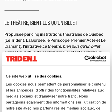
LE THÉÂTRE, BIEN PLUS QU’UN BILLET
Propulsée par cinq institutions théâtrales de Québec
(Le Trident, La Bordée, le Périscope, Premier Acte et Le
Diamant), l’initiative
Le théâtre, bien plus qu’un billet
permet au public de contribuer à la vitalité artistique
locale en ajoutant un don lors de l’achat de billets de
Ce
spectacle via les billetteries en ligne. Tous les dons
lien
amassés fourniront un soutien financier aux artistes
s'o
accueillis par ces institutions dans le cadre de leur
Ce site web utilise des cookies.
dan
processus de création.
Les cookies nous permettent de personnaliser le contenu
une
et les annonces, d'offrir des fonctionnalités relatives aux
nou
VOIR LA VIDÉO
médias sociaux et d'analyser notre trafic. Nous
C
fen
E
partageons également des informations sur l'utilisation de
L
I
notre site avec nos partenaires de médias sociaux, de
E