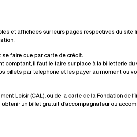
urement.
Le petit
Ce
Hamlet
rend 10 places disponibles dans
lien
es et affichées sur leurs pages respectives du site I
ur toutes les représentations de chacune des p
s'ouvrira
ation.
remier vendredi.
dans
 se faire que par carte de crédit.
une
Ce
t comptant, il faut le faire
sur place à la billetterie
du 
nouvelle
Maximum de deux billets p
lien
s billets
par téléphone
et les payer au moment où vo
fenêtre
s'o
da
t Loisir (CAL), ou de la carte de la Fondation de l’In
un
 obtenir un billet gratuit d’accompagnateur ou accom
nou
fen