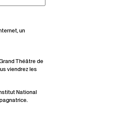
Ce
 astronaute
lien
s'ouvrira
 la catégorie
nternet, un
dans
roductions de
une
nouvelle
fenêtre
Grand Théâtre de
ar personne
us viendrez les
uvrira
ns
stitut National
e
pagnatrice.
velle
être