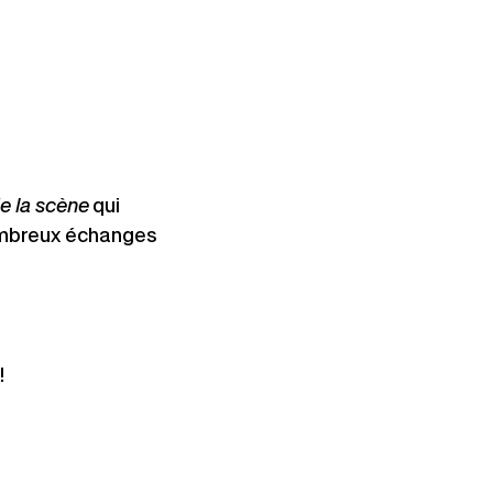
de la scène
qui
nombreux échanges
!