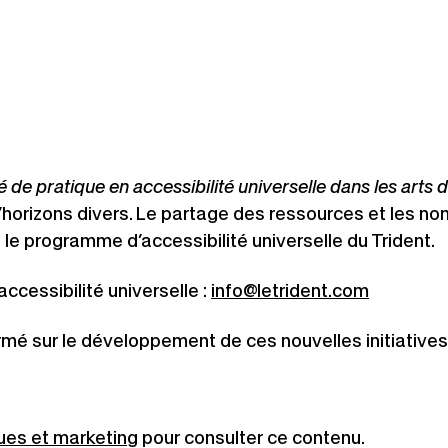
 pratique en accessibilité universelle dans les arts 
’horizons divers. Le partage des ressources et les 
t le programme d’accessibilité universelle du Trident.
Ce
ccessibilité universelle :
info@letrident.com
lien
rmé sur le développement de ces nouvelles initiatives
s'ouvrira
dans
une
nouvelle
ques et marketing
pour consulter ce contenu.