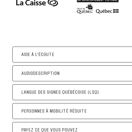
AIDE À L’ÉCOUTE
AUDIODESCRIPTION
LANGUE DES SIGNES QUÉBÉCOISE (LSQ)
Veuillez noter que la date pour la représ
PERSONNES À MOBILITÉ RÉDUITE
ultérieurement.
PAYEZ CE QUE VOUS POUVEZ
Veuillez noter que la date pour la représ