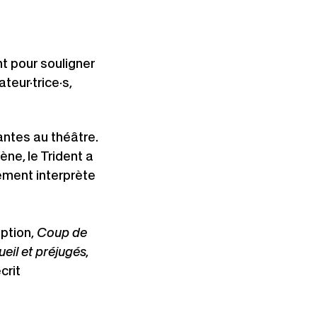
t pour souligner
teur·trice·s,
antes au théâtre.
ne, le Trident a
ment interprète
ption,
Coup de
eil et préjugés
,
crit