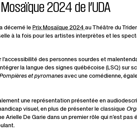
ix Mosaïque 2024 de l’UDA
Ce
 a décerné le
Prix Mosaïque 2024
au Théâtre du Triden
lien
le à la fois pour les artistes interprètes et les specta
s'ouvrira
dans
ser l’accessibilité des personnes sourdes et malentend
une
ntégrer la langue des signes québécoise (LSQ) sur scè
nouvelle
Pompières et pyromanes
avec une comédienne, égale
fenêtre
lement une représentation présentée en audiodescri
andicap visuel, en plus de présenter le classique
Orgu
e Arielle De Garie dans un premier rôle qui n’est pas é
ulant.