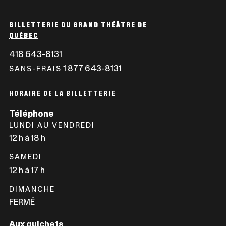
BILLETTERIE DU GRAND THÉÂTRE DE
QUÉBEC
418 643-8131
CE
LIEN
1 877 643-8131
CE
SANS-FRAIS
S'OUVRIRA
LIEN
DANS
S'OUVRIRA
HORAIRE DE LA BILLETTERIE
UNE
DANS
Téléphone
NOUVELLE
UNE
LUNDI AU VENDREDI
FENÊTRE
NOUVELLE
12 h à 18 h
FENÊTRE
SAMEDI
12 h à 17 h
DIMANCHE
FERMÉ
Aux guichets