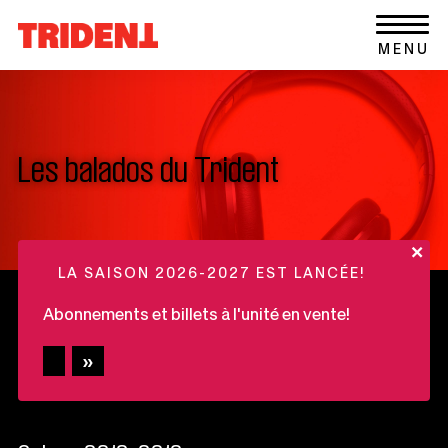
Ce
Aller au contenu
Retour
lien
MENU
à
s'ouvrira
la
dans
page
une
d'accueil
nouvelle
du
fenêtre
Les balados du Trident
site
+
LA SAISON 2026-2027 EST LANCÉE!
Abonnements et billets à l'unité en vente!