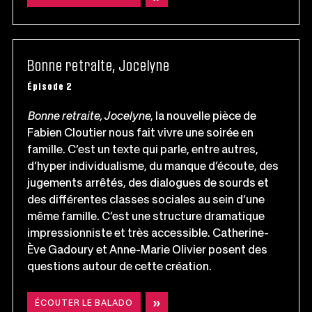
CE
LIEN
S'OUVRIRA
DANS
UNE
NOUVELLE
FENÊTRE
Bonne retraite, Jocelyne
Épisode 2
Bonne retraite, Jocelyne
, la nouvelle pièce de
Fabien Cloutier nous fait vivre une soirée en
famille. C’est un texte qui parle, entre autres,
d’hyper individualisme, du manque d’écoute, des
jugements arrêtés, des dialogues de sourds et
des différentes classes sociales au sein d’une
même famille. C’est une structure dramatique
impressionniste et très accessible. Catherine-
Ève Gadoury et Anne-Marie Olivier posent des
questions autour de cette création.
ÉCOUTER LE BALADO
CE