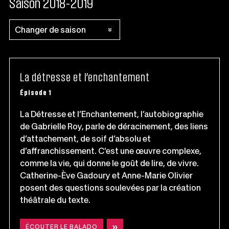
Saison 2018-2019
La détresse et l’enchantement
Épisode 1
La Détresse et l’Enchantement, l’autobiographie
de Gabrielle Roy, parle de déracinement, des liens
d’attachement, de soif d’absolu et
d’affranchissement. C’est une œuvre complexe,
comme la vie, qui donne le goût de lire, de vivre.
Catherine-Ève Gadoury et Anne-Marie Olivier
posent des questions soulevées par la création
théâtrale du texte.
ÉCOUTER LE BALADO