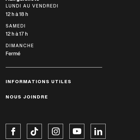
LUNDI AU VENDREDI
12 h à 18 h
SAMEDI
12 h à 17 h
DIMANCHE
Fermé
INFORMATIONS UTILES
NOUS JOINDRE
Ce
Ce
Ce
Ce
Ce