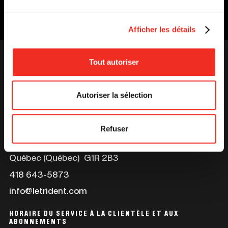
DANS
UNE
NOUVELLE
FENÊTRE
Afficher les détails
HAUT
Tout autoriser
Autoriser la sélection
Refuser
Ce
Grand Théâtre de Québec
lien
269, boul. René-Lévesque Est
s'ouvrira
Québec (Québec) G1R 2B3
dans
Ce
418 643-5873
une
lien
info@letrident.com
nouvelle
s'ouvrira
fenêtre
dans
HORAIRE DU SERVICE À LA CLIENTÈLE ET AUX
une
ABONNEMENTS