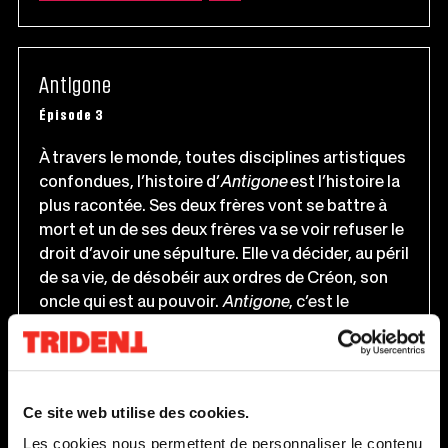
LIEN
S'OUVRIRA
DANS
UNE
NOUVELLE
FENÊTRE
Antigone
Épisode 3
À travers le monde, toutes disciplines artistiques
confondues, l’histoire d’
Antigone
est l’histoire la
plus racontée. Ses deux frères vont se battre à
mort et un de ses deux frères va se voir refuser le
droit d’avoir une sépulture. Elle va décider, au péril
de sa vie, de désobéir aux ordres de Créon, son
oncle qui est au pouvoir.
Antigone
, c’est le
symbole ultime de la résistance et de la
désobéissance. Catherine-Ève Gadoury et Anne-
Ce
Marie Olivier posent des questions autour de
lien
cette création.
s'o
Ce site web utilise des cookies.
dan
Les cookies nous permettent de personnaliser le contenu