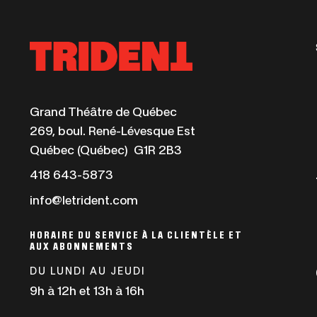
Ce
Grand Théâtre de Québec
lien
269, boul. René-Lévesque Est
s'ouvrira
Québec (Québec) G1R 2B3
dans
Ce
418 643-5873
une
lien
info@letrident.com
nouvelle
s'ouvrira
fenêtre
dans
HORAIRE DU SERVICE À LA CLIENTÈLE ET
AUX ABONNEMENTS
une
nouvelle
DU LUNDI AU JEUDI
fenêtre
9h à 12h et 13h à 16h