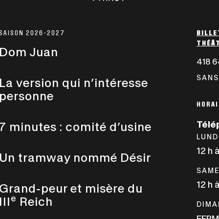
SAISON 2026-2027
BILLE
THÉÂT
Dom Juan
418 6
SANS
La version qui n’intéresse
personne
HORAI
Télé
7 minutes : comité d’usine
LUND
12 h 
Un tramway nommé Désir
SAME
12 h 
Grand-peur et misère du
e
III
Reich
DIMA
FERM