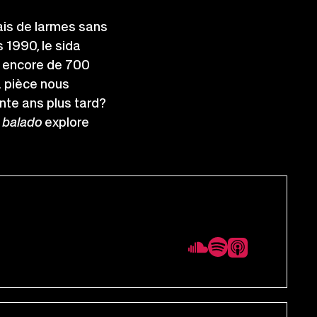
ais de larmes sans
 1990, le sida
it encore de 700
a pièce nous
nte ans plus tard?
e balado
explore
Ce
Ce
Ce
lien
lien
lien
s'ouvrira
s'ouvrira
s'ouvrira
dans
dans
dans