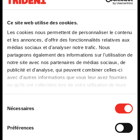
Ce
lien
s'o
Ce site web utilise des cookies.
dan
Les cookies nous permettent de personnaliser le contenu
une
et les annonces, d'offrir des fonctionnalités relatives aux
nou
médias sociaux et d'analyser notre trafic. Nous
fen
SAINTE CARMEN DE LA MAIN
partageons également des informations sur l'utilisation de
notre site avec nos partenaires de médias sociaux, de
DU 14 SEPTEMBRE
publicité et d'analyse, qui peuvent combiner celles-ci
AU 9 OCTOBRE 1993
avec d'autres informations que vous leur avez fournies
EN SAVOIR PLUS
ou qu'ils ont collectées lors de votre utilisation de leurs
services.
Sélection
Nécessaires
du
consentement
Préférences