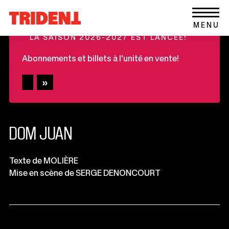
Ce
Aller au contenu
Retour
lien
+
MENU
à
s'ouvrira
LA SAISON 2026-2027 EST LANCÉE!
la
dans
page
une
Abonnements et billets à l'unité en vente!
d'accueil
nouvelle
du
fenêtre
site
DOM JUAN
Informations
Texte de MOLIÈRE
Mise en scène de SERGE DENONCOURT
importantes