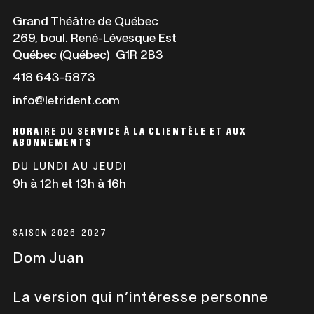
Ce
Grand Théâtre de Québec
lien
269, boul. René-Lévesque Est
s'ouvrira
Québec (Québec) G1R 2B3
dans
Ce
418 643-5873
une
lien
info@letrident.com
nouvelle
s'ouvrira
fenêtre
dans
HORAIRE DU SERVICE À LA CLIENTÈLE ET AUX
une
ABONNEMENTS
nouvelle
DU LUNDI AU JEUDI
fenêtre
9h à 12h et 13h à 16h
SAISON 2026-2027
Dom Juan
La version qui n’intéresse personne