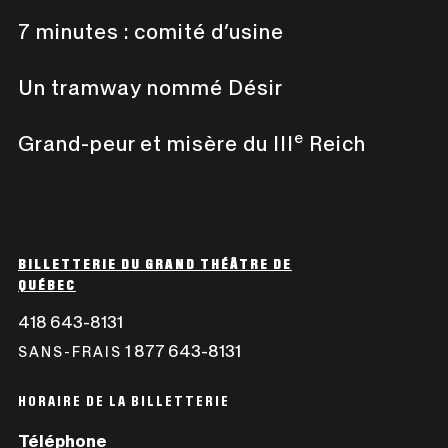
7 minutes : comité d’usine
Un tramway nommé Désir
e
Grand-peur et misère du III
Reich
BILLETTERIE DU GRAND THÉÂTRE DE
QUÉBEC
418 643-8131
CE
LIEN
1 877 643-8131
CE
SANS-FRAIS
S'OUVRIRA
LIEN
DANS
S'OUVRIRA
HORAIRE DE LA BILLETTERIE
UNE
DANS
Téléphone
NOUVELLE
UNE