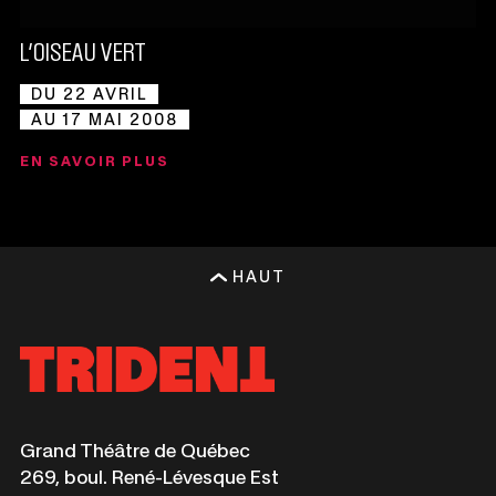
L’OISEAU VERT
DU 22 AVRIL
AU 17 MAI 2008
EN SAVOIR PLUS
HAUT
Ce
Grand Théâtre de Québec
lien
269, boul. René-Lévesque Est