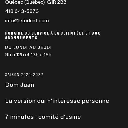
s'ouvrira
Québec (Québec) G1R 2B3
dans
Ce
418 643-5873
une
lien
info@letrident.com
nouvelle
s'ouvrira
fenêtre
dans
HORAIRE DU SERVICE À LA CLIENTÈLE ET AUX
une
ABONNEMENTS
nouvelle
DU LUNDI AU JEUDI
fenêtre
9h à 12h et 13h à 16h
SAISON 2026-2027
Dom Juan
La version qui n’intéresse personne
7 minutes : comité d’usine