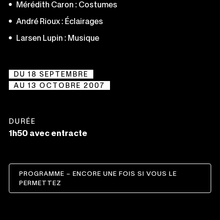
Mérédith Caron : Costumes
André Rioux : Éclairages
Larsen Lupin : Musique
DU 18 SEPTEMBRE
AU 13 OCTOBRE 2007
DURÉE
1h50 avec entracte
PROGRAMME – ENCORE UNE FOIS SI VOUS LE
CE
PERMETTEZ
LIEN
S'OUVRIRA
DANS
UNE