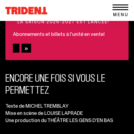
Ce
Aller au contenu
Retour
lien
+
MENU
à
s'ouvrira
LA SAISON 2026-2027 EST LANCÉE!
la
dans
page
une
Abonnements et billets à l'unité en vente!
d'accueil
nouvelle
du
fenêtre
site
ENCORE UNE FOIS SI VOUS LE
PERMETTEZ
Informations
Texte de MICHEL TREMBLAY
Mise en scène de LOUISE LAPRADE
importantes
Une production du THÉÂTRE LES GENS D’EN BAS