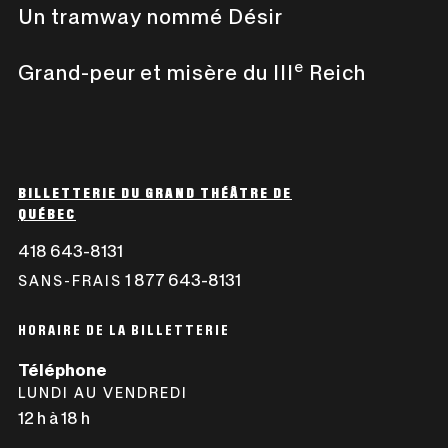
Un tramway nommé Désir
e
Grand-peur et misère du III
Reich
BILLETTERIE DU GRAND THÉÂTRE DE
QUÉBEC
418 643-8131
CE
LIEN
1 877 643-8131
CE
SANS-FRAIS
S'OUVRIRA
LIEN
DANS
S'OUVRIRA
HORAIRE DE LA BILLETTERIE
UNE
DANS
Téléphone
NOUVELLE
UNE
LUNDI AU VENDREDI
FENÊTRE
NOUVELLE
12 h à 18 h
FENÊTRE