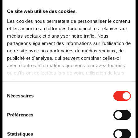
lien
s'o
Ce site web utilise des cookies.
dan
Les cookies nous permettent de personnaliser le contenu
une
et les annonces, d'offrir des fonctionnalités relatives aux
nou
médias sociaux et d'analyser notre trafic. Nous
fen
partageons également des informations sur l'utilisation de
notre site avec nos partenaires de médias sociaux, de
publicité et d'analyse, qui peuvent combiner celles-ci
avec d'autres informations que vous leur avez fournies
TERRE OCÉANE
ou qu'ils ont collectées lors de votre utilisation de leurs
services.
DU 22 JANVIER
AU 16 FÉVRIER 2008
Sélection
Nécessaires
du
EN SAVOIR PLUS
consentement
Préférences
Statistiques