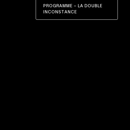
PROGRAMME – LA DOUBLE
CE
INCONSTANCE
LIEN
S'OUVRIRA
DANS
UNE
NOUVELLE
FENÊTRE