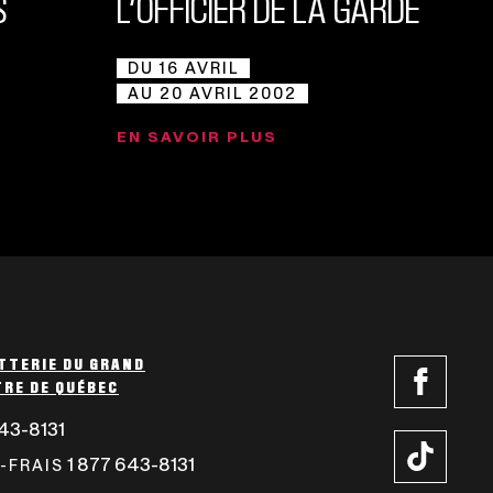
S
L’OFFICIER DE LA GARDE
DU 16 AVRIL
AU 20 AVRIL 2002
EN SAVOIR PLUS
TTERIE DU GRAND
RE DE QUÉBEC
Ce
lien
43-8131
CE
s'ouvrir
LIEN
1 877 643-8131
CE
-FRAIS
Ce
dans
S'OUVRIRA
LIEN