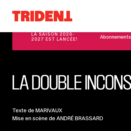
Ce
Aller au contenu
lien
Retour
s'ouvrira
à
dans
la
une
LA SAISON 2026-
Abonnements et
page
2027 EST LANCÉE!
nouvelle
d'accueil
fenêtre
du
site
LA DOUBLE INCON
Informations
Texte de MARIVAUX
Mise en scène de ANDRÉ BRASSARD
importantes