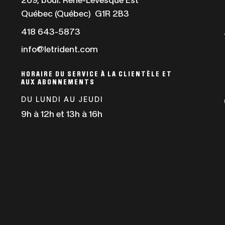
269, boul. René-Lévesque Est
s'ouvrira
Québec (Québec) G1R 2B3
dans
Ce
418 643-5873
une
lien
info@letrident.com
nouvelle
s'ouvrira
fenêtre
dans
HORAIRE DU SERVICE À LA CLIENTÈLE ET
AUX ABONNEMENTS
une
nouvelle
DU LUNDI AU JEUDI
fenêtre
9h à 12h et 13h à 16h