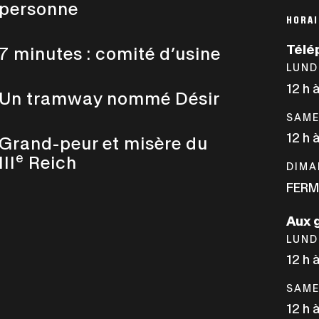
personne
HORAI
Télé
7 minutes : comité d’usine
LUND
12 h 
Un tramway nommé Désir
SAME
12 h 
Grand-peur et misère du
e
III
Reich
DIMA
FERM
Aux 
LUND
12 h 
SAME
12 h 