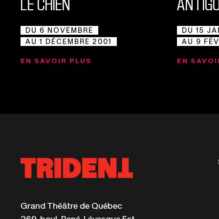
LE CHIEN
ANTIG
DU 6 NOVEMBRE
DU 15 J
AU 1 DÉCEMBRE 2001
AU 9 FÉ
EN SAVOIR PLUS
EN SAVOI
Ce
Grand Théâtre de Québec
lien