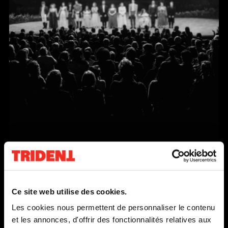
LA NUIT DES ROIS
Ce
lien
DU 20 SEPTEMBRE
AU 15 OCTOBRE 2011
s'o
Ce site web utilise des cookies.
dan
EN SAVOIR PLUS
Les cookies nous permettent de personnaliser le contenu
une
et les annonces, d'offrir des fonctionnalités relatives aux
nou