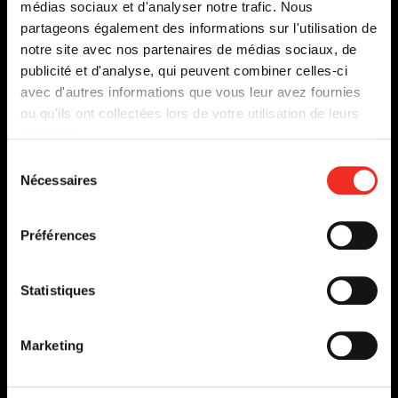
médias sociaux et d'analyser notre trafic. Nous
fen
partageons également des informations sur l'utilisation de
notre site avec nos partenaires de médias sociaux, de
publicité et d'analyse, qui peuvent combiner celles-ci
avec d'autres informations que vous leur avez fournies
ou qu'ils ont collectées lors de votre utilisation de leurs
services.
Sélection
Nécessaires
du
consentement
Préférences
Statistiques
Marketing
LA MÉDÉE D’EURIPIDE