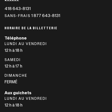
418 643-8131
CE
LIEN
1 877 643-8131
CE
SANS-FRAIS
S'OUVRIRA
LIEN
DANS
S'OUVRIRA
HORAIRE DE LA BILLETTERIE
UNE
DANS
Téléphone
NOUVELLE
UNE
LUNDI AU VENDREDI
FENÊTRE
NOUVELLE
12 h à 18 h
FENÊTRE
SAMEDI
12 h à 17 h
DIMANCHE
FERMÉ
Aux guichets
LUNDI AU VENDREDI
12 h à 18 h