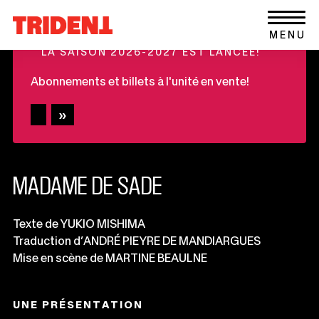
Ce
Aller au contenu
Retour
lien
+
MENU
à
s'ouvrira
LA SAISON 2026-2027 EST LANCÉE!
la
dans
page
une
Abonnements et billets à l'unité en vente!
d'accueil
nouvelle
du
fenêtre
site
MADAME DE SADE
Informations
Texte de YUKIO MISHIMA
Traduction d’ANDRÉ PIEYRE DE MANDIARGUES
importantes
Mise en scène de MARTINE BEAULNE
UNE PRÉSENTATION