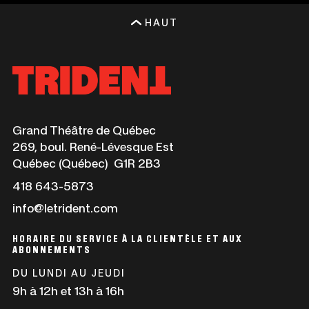
HAUT
Ce
Grand Théâtre de Québec
lien
269, boul. René-Lévesque Est
s'ouvrira
Québec (Québec) G1R 2B3
dans
Ce
418 643-5873
une
lien
info@letrident.com
nouvelle
s'ouvrira
fenêtre
dans
HORAIRE DU SERVICE À LA CLIENTÈLE ET AUX
une
ABONNEMENTS
nouvelle
DU LUNDI AU JEUDI
fenêtre
9h à 12h et 13h à 16h