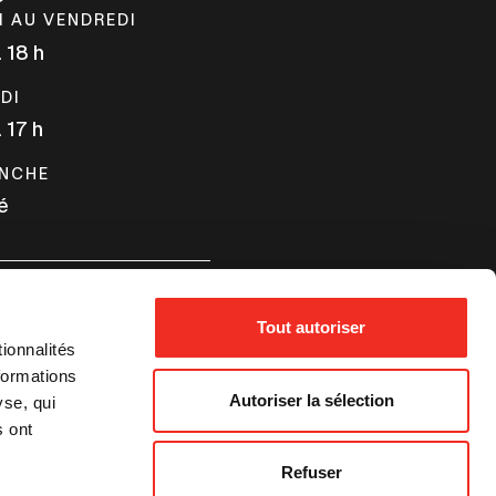
nouvell
I AU VENDREDI
fenêtre
à 18 h
DI
à 17 h
NCHE
é
RMATIONS UTILES
Tout autoriser
ionnalités
formations
 JOINDRE
Autoriser la sélection
yse, qui
s ont
Refuser