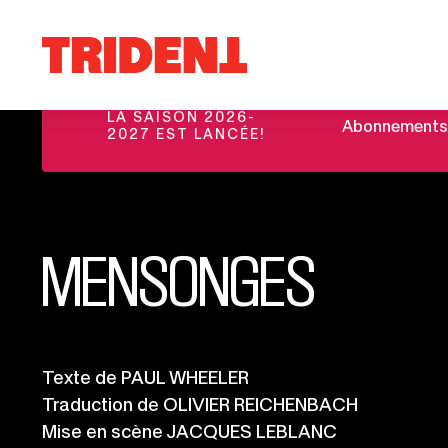
Ce
Aller au contenu
lien
Retour
s'ouvrira
à
dans
la
une
LA SAISON 2026-
Abonnements et
page
2027 EST LANCÉE!
nouvelle
d'accueil
fenêtre
du
site
MENSONGES
Informations
Texte de PAUL WHEELER
Traduction de OLIVIER REICHENBACH
importantes
Mise en scène JACQUES LEBLANC