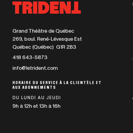
Ce
Grand Théâtre de Québec
lien
269, boul. René-Lévesque Est
s'ouvrira
Québec (Québec) G1R 2B3
dans
Ce
418 643-5873
une
lien
info@letrident.com
nouvelle
s'ouvrira
fenêtre
dans
HORAIRE DU SERVICE À LA CLIENTÈLE ET
AUX ABONNEMENTS
une
nouvelle
DU LUNDI AU JEUDI
fenêtre
9h à 12h et 13h à 16h