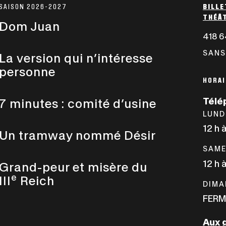
SAISON 2026-2027
BILLE
THÉÂT
Dom Juan
418 6
SANS
La version qui n’intéresse
personne
HORAI
Télé
7 minutes : comité d’usine
LUND
12 h 
Un tramway nommé Désir
SAME
12 h 
Grand-peur et misère du
e
III
Reich
DIMA
FERM
Aux 