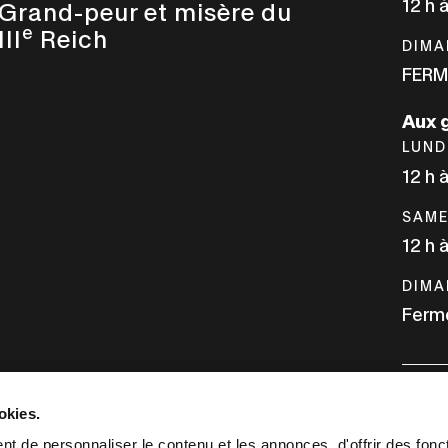
12 h 
Grand-peur et misère du
e
III
Reich
DIMA
FERM
Aux 
LUND
12 h 
SAME
12 h 
DIMA
Ferm
okies.
INFO
t de personnaliser le contenu et les annonces, d'offrir des fonct