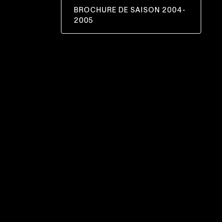
BROCHURE DE SAISON 2004-
CE
2005
LIEN
S'OUVRIRA
DANS
UNE
NOUVELLE
FENÊTRE