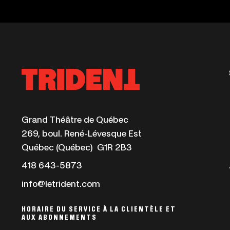
Ce
Grand Théâtre de Québec
lien
269, boul. René-Lévesque Est
s'ouvrira
Québec (Québec) G1R 2B3
dans
Ce
418 643-5873
une
lien
info@letrident.com
nouvelle
s'ouvrira
fenêtre
dans
HORAIRE DU SERVICE À LA CLIENTÈLE ET
AUX ABONNEMENTS
une