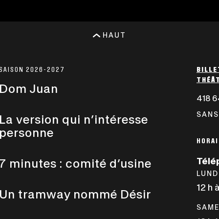
HAUT
SAISON 2026-2027
BILLE
THÉÂT
Dom Juan
418 6
SANS
La version qui n’intéresse
personne
HORAI
Télé
7 minutes : comité d’usine
LUND
12 h 
Un tramway nommé Désir
SAME