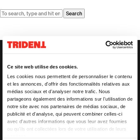
Search
Ce
HAUT
lien
s'o
Ce site web utilise des cookies.
dan
Les cookies nous permettent de personnaliser le contenu
une
et les annonces, d'offrir des fonctionnalités relatives aux
nou
médias sociaux et d'analyser notre trafic. Nous
fen
Ce
Grand Théâtre de Québec
partageons également des informations sur l'utilisation de
lien
269, boul. René-Lévesque Est
notre site avec nos partenaires de médias sociaux, de
s'ouvrira
Québec (Québec) G1R 2B3
publicité et d'analyse, qui peuvent combiner celles-ci
dans
Ce
avec d'autres informations que vous leur avez fournies
418 643-5873
une
lien
ou qu'ils ont collectées lors de votre utilisation de leurs
info@letrident.com
nouvelle
s'ouvrira
services.