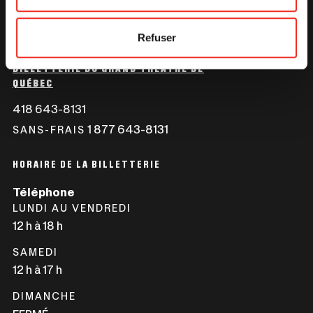
Refuser
BILLETTERIE DU GRAND THÉÂTRE DE
QUÉBEC
418 643-8131
CE
LIEN
1 877 643-8131
CE
SANS-FRAIS
S'OUVRIRA
LIEN
DANS
S'OUVRIRA
HORAIRE DE LA BILLETTERIE
UNE
DANS
Téléphone
NOUVELLE
UNE
LUNDI AU VENDREDI
FENÊTRE
NOUVELLE
12 h à 18 h
FENÊTRE
SAMEDI
12 h à 17 h
DIMANCHE