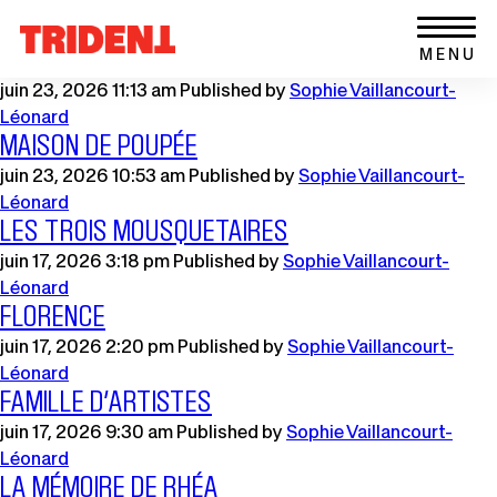
Ce
Archives
Aller au contenu
Retour
lien
MENU
LE PLUS HEUREUX DES TROIS
à
s'ouvrira
la
juin 23, 2026 11:13 am
Published by
Sophie Vaillancourt-
dans
page
Léonard
une
MAISON DE POUPÉE
d'accueil
nouvelle
du
fenêtre
juin 23, 2026 10:53 am
Published by
Sophie Vaillancourt-
site
Léonard
LES TROIS MOUSQUETAIRES
juin 17, 2026 3:18 pm
Published by
Sophie Vaillancourt-
Léonard
FLORENCE
juin 17, 2026 2:20 pm
Published by
Sophie Vaillancourt-
Léonard
FAMILLE D’ARTISTES
juin 17, 2026 9:30 am
Published by
Sophie Vaillancourt-
Léonard
LA MÉMOIRE DE RHÉA