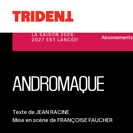
Ce
Aller au contenu
lien
Retour
s'ouvrira
à
dans
la
une
LA SAISON 2026-
Abonnements et
page
2027 EST LANCÉE!
nouvelle
d'accueil
fenêtre
du
site
ANDROMAQUE
Informations
Texte de JEAN RACINE
Mise en scène de FRANÇOISE FAUCHER
importantes