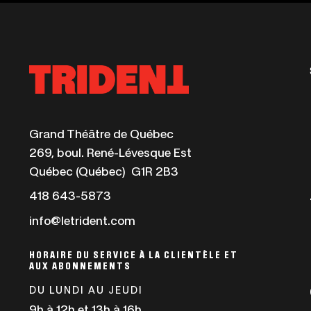
Ce
Grand Théâtre de Québec
lien
269, boul. René-Lévesque Est
s'ouvrira
Québec (Québec) G1R 2B3
dans
Ce
418 643-5873
une
lien
info@letrident.com
nouvelle
s'ouvrira
fenêtre
dans
HORAIRE DU SERVICE À LA CLIENTÈLE ET
AUX ABONNEMENTS
une
nouvelle
DU LUNDI AU JEUDI
fenêtre
9h à 12h et 13h à 16h