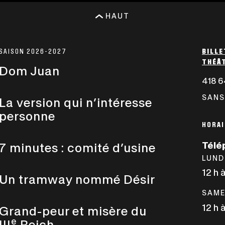
HAUT
SAISON 2026-2027
BILLE
THÉÂT
Dom Juan
418 6
SANS
La version qui n’intéresse
personne
HORAI
Télé
7 minutes : comité d’usine
LUND
12 h 
Un tramway nommé Désir
SAME
12 h 
Grand-peur et misère du
e
III
Reich