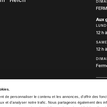
DIMA
FERM
Aux 
LUND
12 h 
SAME
12 h 
DIMA
Ferm
okies.
INFO
t de personnaliser le contenu et les annonces, d'offrir des fonct
ux et d'analyser notre trafic. Nous partageons également des in
NOUS