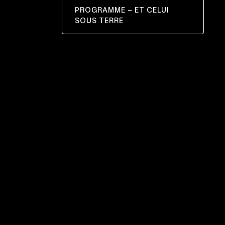
PROGRAMME – ET CELUI
CE
SOUS TERRE
LIEN
S'OUVRIRA
DANS
UNE
NOUVELLE
FENÊTRE