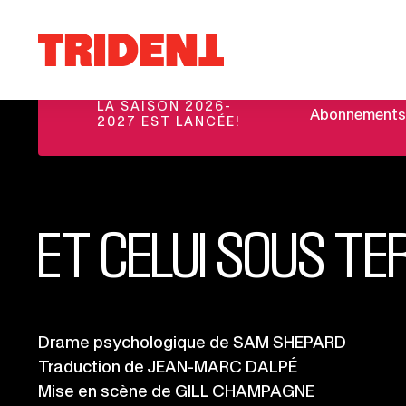
Ce
Aller au contenu
lien
Retour
s'ouvrira
à
dans
la
une
LA SAISON 2026-
Abonnements et
page
2027 EST LANCÉE!
nouvelle
d'accueil
fenêtre
du
site
ET CELUI SOUS TE
Informations
Drame psychologique de SAM SHEPARD
Traduction de JEAN-MARC DALPÉ
importantes
Mise en scène de GILL CHAMPAGNE