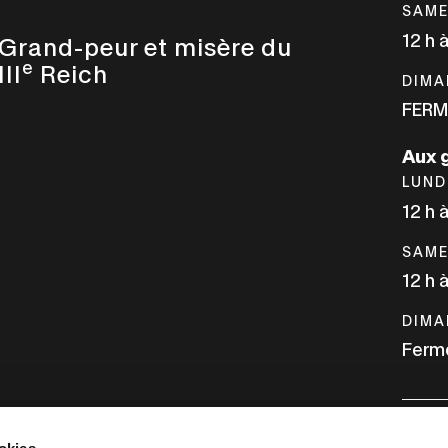
SAME
12 h 
Grand-peur et misère du
e
III
Reich
DIMA
FERM
Aux 
LUND
12 h 
SAME
12 h 
DIMA
Ferm