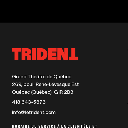
Ce
Grand Théâtre de Québec
lien
269, boul. René-Lévesque Est
s'ouvrira
Québec (Québec) G1R 2B3
dans
Ce
418 643-5873
une
lien
info@letrident.com
nouvelle
s'ouvrira
fenêtre
dans
HORAIRE DU SERVICE À LA CLIENTÈLE ET