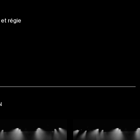
et régie
N