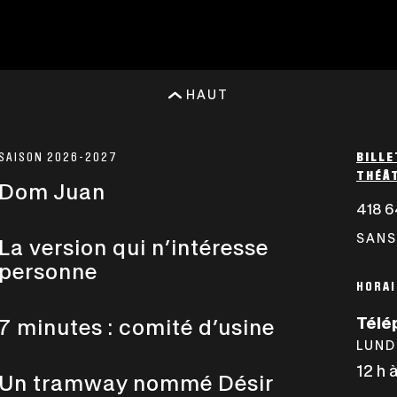
HAUT
SAISON 2026-2027
BILLE
THÉÂT
Dom Juan
418 6
SANS
La version qui n’intéresse
personne
HORAI
Télé
7 minutes : comité d’usine
LUND
12 h 
Un tramway nommé Désir