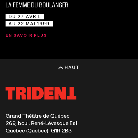
LA FEMME DU BOULANGER
DU 27 AVRIL
AU 22 MAI 1999
EN SAVOIR PLUS
HAUT
Ce
Grand Théâtre de Québec
lien
269, boul. René-Lévesque Est
s'ouvrira
Québec (Québec) G1R 2B3
dans