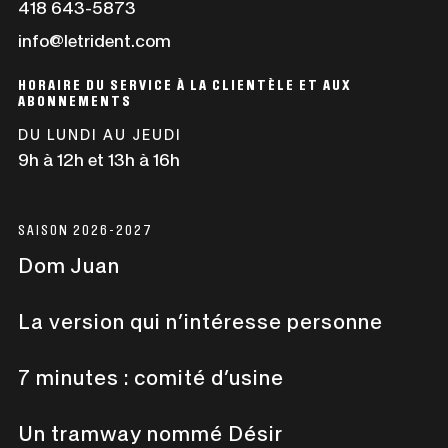
Ce
418 643-5873
une
lien
info@letrident.com
nouvelle
s'ouvrira
fenêtre
dans
HORAIRE DU SERVICE À LA CLIENTÈLE ET AUX
une
ABONNEMENTS
nouvelle
DU LUNDI AU JEUDI
fenêtre
9h à 12h et 13h à 16h
SAISON 2026-2027
Dom Juan
La version qui n’intéresse personne
7 minutes : comité d’usine
Un tramway nommé Désir