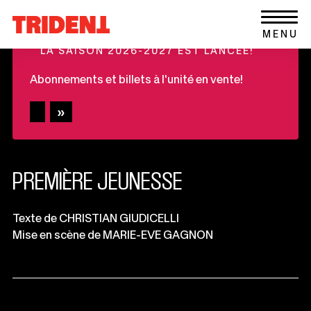
Ce
Aller au contenu
Retour
lien
+
MENU
à
s'ouvrira
LA SAISON 2026-2027 EST LANCÉE!
la
dans
page
une
Abonnements et billets à l'unité en vente!
d'accueil
nouvelle
du
fenêtre
site
PREMIÈRE JEUNESSE
Informations
Texte de CHRISTIAN GIUDICELLI
Mise en scène de MARIE-EVE GAGNON
importantes