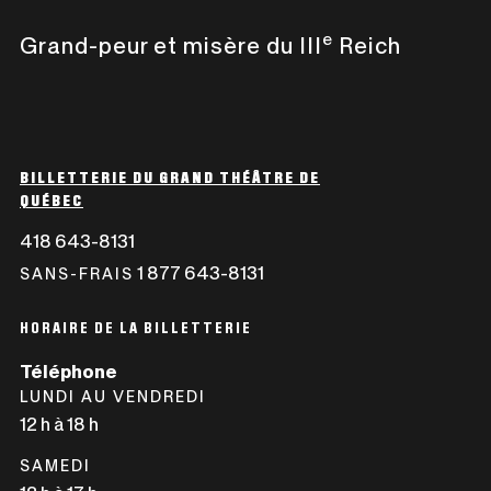
e
Grand-peur et misère du III
Reich
BILLETTERIE DU GRAND THÉÂTRE DE
QUÉBEC
418 643-8131
CE
LIEN
1 877 643-8131
CE
SANS-FRAIS
S'OUVRIRA
LIEN
DANS
S'OUVRIRA
HORAIRE DE LA BILLETTERIE
UNE
DANS
Téléphone
NOUVELLE
UNE
LUNDI AU VENDREDI
FENÊTRE
NOUVELLE
12 h à 18 h
FENÊTRE
SAMEDI