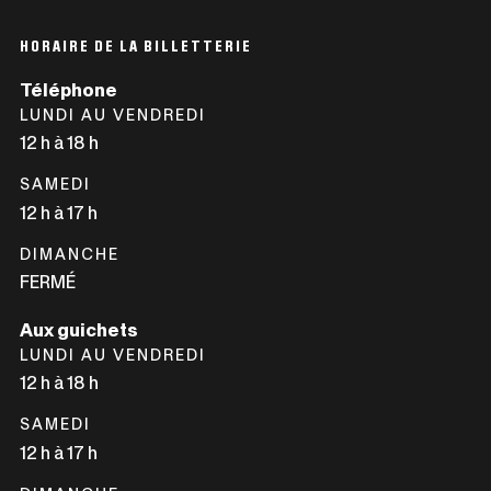
S'OUVRIRA
LIEN
DANS
S'OUVRIRA
HORAIRE DE LA BILLETTERIE
UNE
DANS
Téléphone
NOUVELLE
UNE
LUNDI AU VENDREDI
FENÊTRE
NOUVELLE
12 h à 18 h
FENÊTRE
SAMEDI
12 h à 17 h
DIMANCHE
FERMÉ
Aux guichets
LUNDI AU VENDREDI
12 h à 18 h
SAMEDI
12 h à 17 h