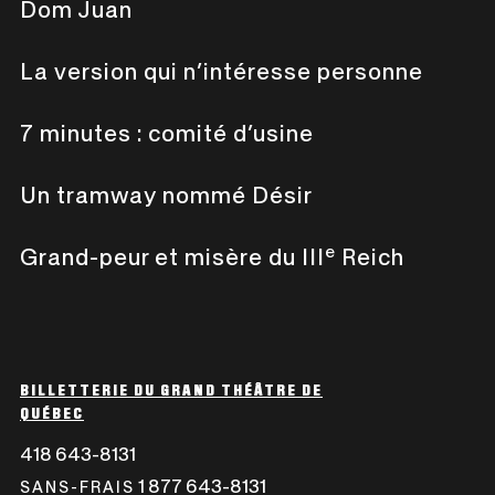
Dom Juan
La version qui n’intéresse personne
7 minutes : comité d’usine
Un tramway nommé Désir
e
Grand-peur et misère du III
Reich
BILLETTERIE DU GRAND THÉÂTRE DE
QUÉBEC
418 643-8131
CE
LIEN
1 877 643-8131
CE
SANS-FRAIS