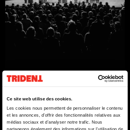
MESSE SOLENNELLE POUR UNE PLEINE LUNE D’ÉTÉ
Ce
DU 17 SEPTEMBRE
lien
AU 12 OCTOBRE 1996
s'o
Ce site web utilise des cookies.
dan
EN SAVOIR PLUS
Les cookies nous permettent de personnaliser le contenu
une
et les annonces, d'offrir des fonctionnalités relatives aux
nou
médias sociaux et d'analyser notre trafic. Nous
fen
partageons également des informations sur l'utilisation de