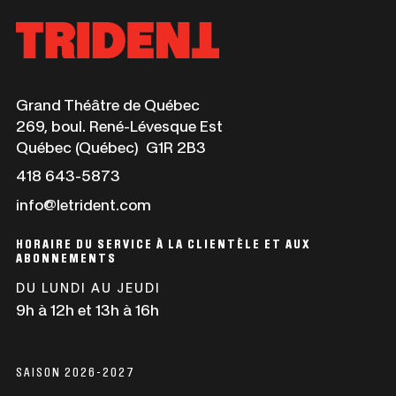
Ce
Grand Théâtre de Québec
lien
269, boul. René-Lévesque Est
s'ouvrira
Québec (Québec) G1R 2B3
dans
Ce
418 643-5873
une
lien
info@letrident.com
nouvelle
s'ouvrira
fenêtre
dans
HORAIRE DU SERVICE À LA CLIENTÈLE ET AUX
une
ABONNEMENTS
nouvelle
DU LUNDI AU JEUDI
fenêtre
9h à 12h et 13h à 16h
SAISON 2026-2027