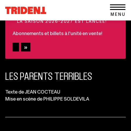
Ce
Aller au contenu
Retour
lien
+
MENU
à
s'ouvrira
LA SAISON 2026-2027 EST LANCÉE!
la
dans
page
une
Abonnements et billets à l'unité en vente!
d'accueil
nouvelle
du
fenêtre
site
LES PARENTS TERRIBLES
Informations
Texte de JEAN COCTEAU
Mise en scène de PHILIPPE SOLDEVILA
importantes