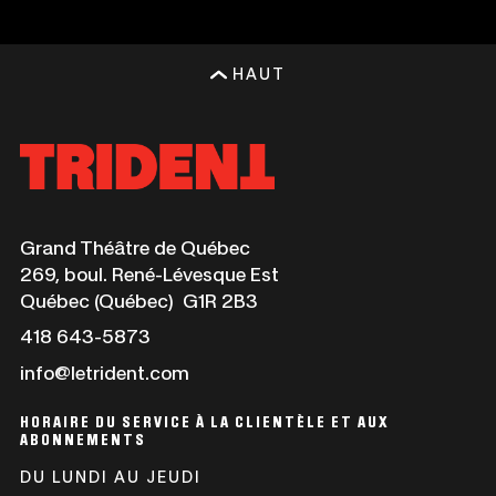
HAUT
Ce
Grand Théâtre de Québec
lien
269, boul. René-Lévesque Est
s'ouvrira
Québec (Québec) G1R 2B3
dans
Ce
418 643-5873
une
lien
info@letrident.com
nouvelle
s'ouvrira
fenêtre
dans
HORAIRE DU SERVICE À LA CLIENTÈLE ET AUX
une
ABONNEMENTS
nouvelle
DU LUNDI AU JEUDI
fenêtre