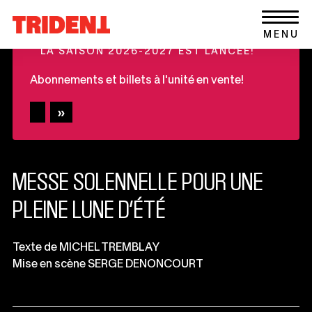
Ce
Aller au contenu
Retour
lien
+
MENU
à
s'ouvrira
LA SAISON 2026-2027 EST LANCÉE!
la
dans
page
une
Abonnements et billets à l'unité en vente!
d'accueil
nouvelle
du
fenêtre
site
MESSE SOLENNELLE POUR UNE
PLEINE LUNE D’ÉTÉ
Informations
Texte de MICHEL TREMBLAY
Mise en scène SERGE DENONCOURT
importantes