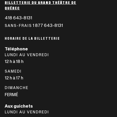
BILLETTERIE DU GRAND THÉÂTRE DE
QUÉBEC
418 643-8131
CE
LIEN
1 877 643-8131
CE
SANS-FRAIS
S'OUVRIRA
LIEN
DANS
S'OUVRIRA
HORAIRE DE LA BILLETTERIE
UNE
DANS
Téléphone
NOUVELLE
UNE
LUNDI AU VENDREDI
FENÊTRE
NOUVELLE
12 h à 18 h
FENÊTRE
SAMEDI
12 h à 17 h
DIMANCHE
FERMÉ
Aux guichets
LUNDI AU VENDREDI