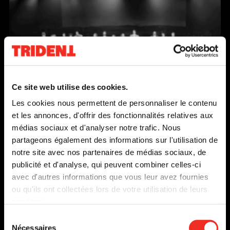
Ce
lien
s'o
Ce site web utilise des cookies.
dan
Les cookies nous permettent de personnaliser le contenu
une
et les annonces, d'offrir des fonctionnalités relatives aux
nou
médias sociaux et d'analyser notre trafic. Nous
fen
partageons également des informations sur l'utilisation de
notre site avec nos partenaires de médias sociaux, de
publicité et d'analyse, qui peuvent combiner celles-ci
avec d'autres informations que vous leur avez fournies
LES PARENTS TERRIBLES
ou qu'ils ont collectées lors de votre utilisation de leurs
services.
DU 12 NOVEMBRE
Sélection
AU 7 DÉCEMBRE 1996
Nécessaires
du