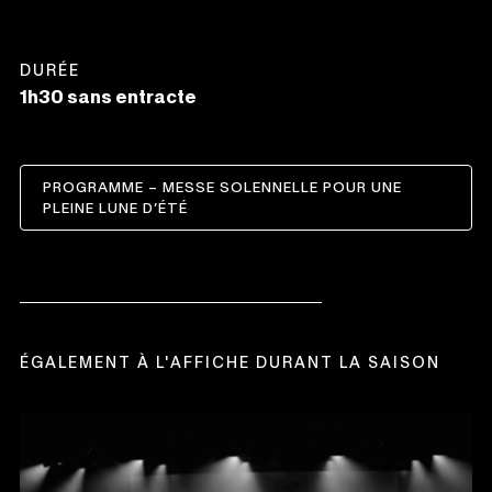
DURÉE
1h30 sans entracte
PROGRAMME – MESSE SOLENNELLE POUR UNE
CE
PLEINE LUNE D’ÉTÉ
LIEN
S'OUVRIRA
DANS
UNE
NOUVELLE
FENÊTRE
ÉGALEMENT À L'AFFICHE DURANT LA SAISON