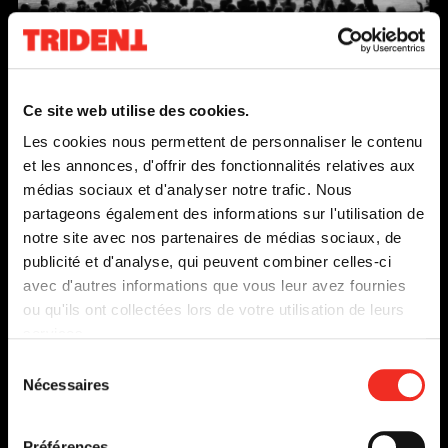
Ce
lien
s'o
Ce site web utilise des cookies.
dan
Les cookies nous permettent de personnaliser le contenu
une
et les annonces, d'offrir des fonctionnalités relatives aux
nou
médias sociaux et d'analyser notre trafic. Nous
fen
partageons également des informations sur l'utilisation de
notre site avec nos partenaires de médias sociaux, de
MACBETT
publicité et d'analyse, qui peuvent combiner celles-ci
DU 3 NOVEMBRE
avec d'autres informations que vous leur avez fournies
AU 28 NOVEMBRE 2009
ou qu'ils ont collectées lors de votre utilisation de leurs
services.
EN SAVOIR PLUS
Sélection
Nécessaires
du
consentement
Préférences