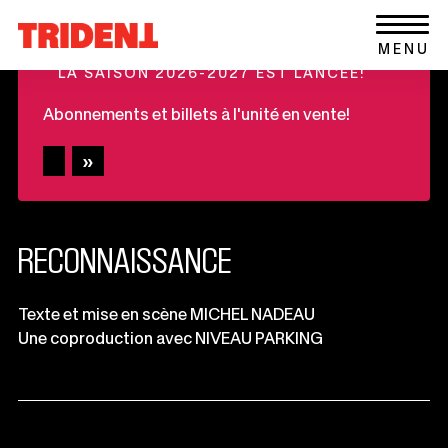
Ce
Aller au contenu
Retour
lien
+
MENU
à
s'ouvrira
LA SAISON 2026-2027 EST LANCÉE!
la
dans
page
une
Abonnements et billets à l'unité en vente!
d'accueil
nouvelle
du
fenêtre
site
RECONNAISSANCE
Informations
Texte et mise en scène MICHEL NADEAU
Une coproduction avec NIVEAU PARKING
importantes