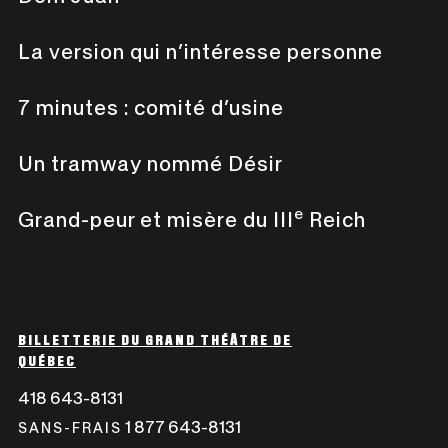
La version qui n’intéresse personne
7 minutes : comité d’usine
Un tramway nommé Désir
e
Grand-peur et misère du III
Reich
BILLETTERIE DU GRAND THÉÂTRE DE
QUÉBEC
418 643-8131
CE
LIEN
1 877 643-8131
CE
SANS-FRAIS
S'OUVRIRA