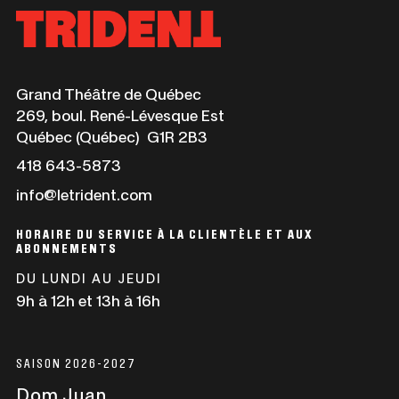
Ce
Grand Théâtre de Québec
lien
269, boul. René-Lévesque Est
s'ouvrira
Québec (Québec) G1R 2B3
dans
Ce
418 643-5873
une
lien
info@letrident.com
nouvelle
s'ouvrira
fenêtre
dans
HORAIRE DU SERVICE À LA CLIENTÈLE ET AUX
une
ABONNEMENTS
nouvelle
DU LUNDI AU JEUDI
fenêtre
9h à 12h et 13h à 16h
SAISON 2026-2027
Dom Juan