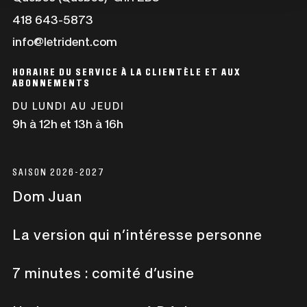
dans
Ce
418 643-5873
une
lien
info@letrident.com
nouvelle
s'ouvrira
fenêtre
dans
HORAIRE DU SERVICE À LA CLIENTÈLE ET AUX
une
ABONNEMENTS
nouvelle
DU LUNDI AU JEUDI
fenêtre
9h à 12h et 13h à 16h
SAISON 2026-2027
Dom Juan
La version qui n’intéresse personne
7 minutes : comité d’usine