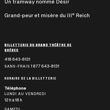
Un tramway nommé Désir
e
Grand-peur et misère du III
Reich
BILLETTERIE DU GRAND THÉÂTRE DE
QUÉBEC
418 643-8131
CE
LIEN
1 877 643-8131
CE
SANS-FRAIS
S'OUVRIRA
LIEN
DANS
S'OUVRIRA
HORAIRE DE LA BILLETTERIE
UNE
DANS
Téléphone
NOUVELLE
UNE
LUNDI AU VENDREDI
FENÊTRE
NOUVELLE
12 h à 18 h
FENÊTRE
SAMEDI