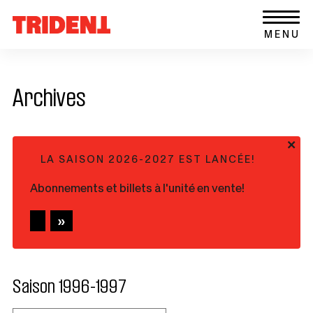
Ce
Aller au contenu
Retour
lien
MENU
à
s'ouvrira
la
dans
page
une
d'accueil
nouvelle
Archives
du
fenêtre
site
+
LA SAISON 2026-2027 EST LANCÉE!
Abonnements et billets à l'unité en vente!
Saison 1996-1997