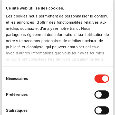
AU 12 AVRIL 1997
s'o
Ce site web utilise des cookies.
Un drame a eu lieu, mettant en cause un avocat,
dan
Les cookies nous permettent de personnaliser le contenu
sa femme et un photographe. L’avocat est mort
une
et les annonces, d'offrir des fonctionnalités relatives aux
assassiné. Qui l’a tué? Quels liens étranges ou
nou
médias sociaux et d'analyser notre trafic. Nous
pervers liaient ces trois-là? Les versions de la
fen
partageons également des informations sur l'utilisation de
femme et du photographe ne concordent pas....
notre site avec nos partenaires de médias sociaux, de
publicité et d'analyse, qui peuvent combiner celles-ci
EN SAVOIR PLUS
avec d'autres informations que vous leur avez fournies
ou qu'ils ont collectées lors de votre utilisation de leurs
services.
Sélection
LE TIMIDE AU PALAIS
Nécessaires
du
consentement
DU 6 MAI
AU 31 MAI 1997
Préférences
Le Duc d’Aveiro au Portugal a deux filles à marier.
La cadette, Magdaléna, est décidée à ne se
Statistiques