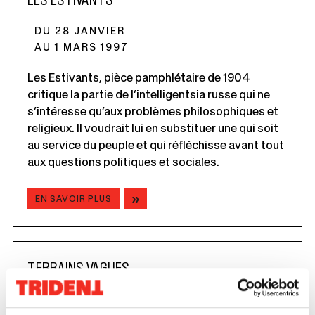
DU 28 JANVIER
AU 1 MARS 1997
Les Estivants, pièce pamphlétaire de 1904
critique la partie de l’intelligentsia russe qui ne
s’intéresse qu’aux problèmes philosophiques et
religieux. Il voudrait lui en substituer une qui soit
au service du peuple et qui réfléchisse avant tout
aux questions politiques et sociales.
EN SAVOIR PLUS
TERRAINS VAGUES
Ce
DU 18 MARS
lien