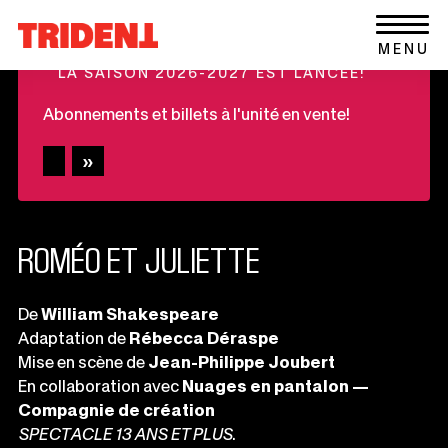
Ce
Aller au contenu
Retour
lien
+
MENU
à
s'ouvrira
LA SAISON 2026-2027 EST LANCÉE!
la
dans
page
une
Abonnements et billets à l'unité en vente!
d'accueil
nouvelle
du
fenêtre
site
ROMÉO ET JULIETTE
Informations
De
William Shakespeare
Adaptation de
Rébecca Déraspe
importantes
Mise en scène de
Jean-Philippe Joubert
En collaboration avec
Nuages en pantalon —
Compagnie de création
SPECTACLE 13 ANS ET PLUS
.