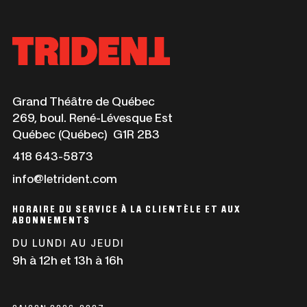
Ce
Grand Théâtre de Québec
lien
269, boul. René-Lévesque Est
s'ouvrira
Québec (Québec) G1R 2B3
dans
Ce
418 643-5873
une
lien
info@letrident.com
nouvelle
s'ouvrira
fenêtre
dans
HORAIRE DU SERVICE À LA CLIENTÈLE ET AUX
une
ABONNEMENTS
nouvelle
DU LUNDI AU JEUDI
fenêtre
9h à 12h et 13h à 16h