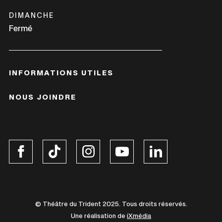
DIMANCHE
Fermé
INFORMATIONS UTILES
NOUS JOINDRE
Ce
Ce
Ce
Ce
Ce
lien
lien
lien
lien
lien
s'ouvrira
s'ouvrira
s'ouvrira
s'ouvrira
s'ouvrira
dans
dans
dans
dans
dans
une
une
une
une
une
© Théâtre du Trident 2025. Tous droits réservés.
nouvelle
nouvelle
nouvelle
nouvelle
nouvelle
Une réalisation de
iXmédia