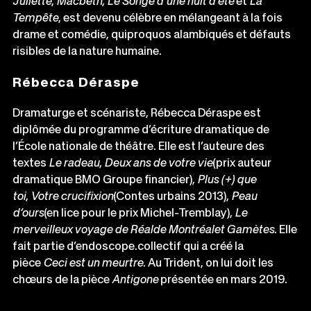
Juliette
,
Macbeth
,
Le Songe d’une nuit d’été
et
La
Tempête
, est devenu célèbre en mélangeant à la fois
drame et comédie, quiproquos alambiqués et défauts
risibles de la nature humaine.
Rébecca Déraspe
Dramaturge et scénariste, Rébecca Déraspe est
diplômée du programme d’écriture dramatique de
l’École nationale de théâtre. Elle est l’auteure des
textes
Le radeau
,
Deux ans de votre vie
(prix auteur
dramatique BMO Groupe financier),
Plus (+) que
toi
,
Votre crucifixion
(Contes urbains 2013),
Peau
d’ours
(en lice pour le prix Michel-Tremblay),
Le
merveilleux voyage de Réalde Montréalet Gamètes
. Elle
fait partie d’endoscope.collectif qui a créé la
pièce
Ceci est un meurtre
. Au Trident, on lui doit les
chœurs de la pièce
Antigone
présentée en mars 2019.