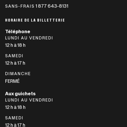
LIEN
1 877 643-8131
CE
SANS-FRAIS
S'OUVRIRA
LIEN
DANS
S'OUVRIRA
HORAIRE DE LA BILLETTERIE
UNE
DANS
Téléphone
NOUVELLE
UNE
LUNDI AU VENDREDI
FENÊTRE
NOUVELLE
12 h à 18 h
FENÊTRE
SAMEDI
12 h à 17 h
DIMANCHE
FERMÉ
Aux guichets
LUNDI AU VENDREDI
12 h à 18 h
SAMEDI
12 h à 17 h