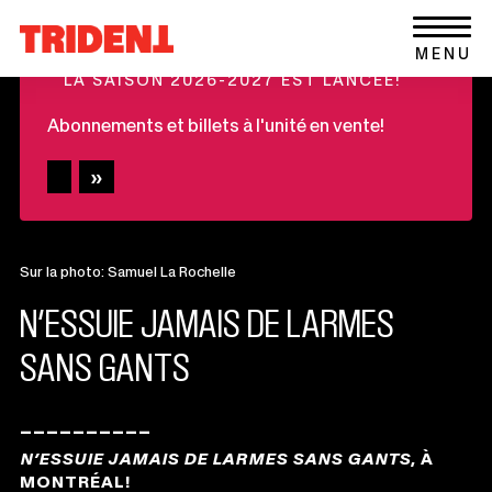
Ce
Aller au contenu
Retour
lien
+
MENU
à
s'ouvrira
LA SAISON 2026-2027 EST LANCÉE!
la
dans
page
une
Abonnements et billets à l'unité en vente!
d'accueil
nouvelle
du
fenêtre
site
Sur la photo: Samuel La Rochelle
N’ESSUIE JAMAIS DE LARMES
SANS GANTS
__________
Informations
importantes
N’ESSUIE JAMAIS DE LARMES SANS GANTS
, À
MONTRÉAL!