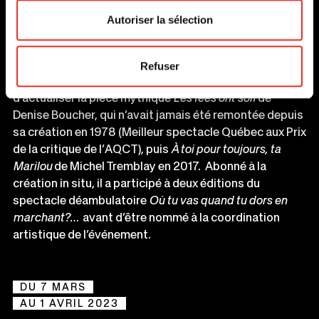
rituels. Au Théâtre du Trident, il a signé la mise en scène
Autoriser la sélection
de
Rhinocéros
de Ionesco et
Amadeus
de Peter Shaffer
(Prix de la meilleure mise en scène et Meilleure
spectacle Québec aux Prix de la Critique de l’AQCT).
Refuser
Au Théâtre de la Bordée, c’est à lui qu’on a demandé
d’actualiser la pièce mythique
Les fées ont soif
de
Denise Boucher, qui n’avait jamais été remontée depuis
sa création en 1978 (Meilleur spectacle Québec aux Prix
de la critique de l’AQCT), puis
À toi pour toujours, ta
Marilou
de Michel Tremblay en 2017. Abonné à la
création in situ, il a participé à deux éditions du
spectacle déambulatoire
Où tu vas quand tu dors en
marchant?…
avant d’être nommé à la coordination
artistique de l’événement.
DU 7 MARS
AU 1 AVRIL 2023