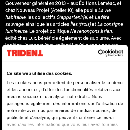
Gouverneur général en 2013 – aux Éditions Leméac, et
chez Nouveau Projet (Atelier 10), elle publie
La vie
habitable
, les collectifs
S’appartenir(e)
et
La fête
sauvage
, ainsi que les articles
Îles (trois)
et
La consigne
lumineuse
. Le projet politique
Ne renonçons à rien
,
édité chez Lux, bénéficie également de sa plume. Avec
la pièce
Je me soulève
, collectif qu’elle codirige avec
Gabrielle Côté, elle prouve une fois encore que sa
Ce
vision et son talent indéniable font d’elle une voix
lien
nécessaire pour alimenter la poésie dans la
s'o
communauté. Véronique signe également des
Ce site web utilise des cookies.
dan
chroniques dans le Devoir ainsi qu’à la radio, sur la
Les cookies nous permettent de personnaliser le contenu
une
chaîne ICI Première.
et les annonces, d'offrir des fonctionnalités relatives aux
nou
médias sociaux et d'analyser notre trafic. Nous
fen
partageons également des informations sur l'utilisation de
notre site avec nos partenaires de médias sociaux, de
publicité et d'analyse, qui peuvent combiner celles-ci
MISE EN SCÈNE
avec d'autres informations que vous leur avez fournies