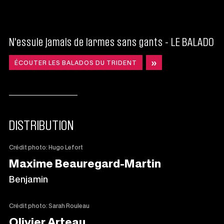
N'essuie jamais de larmes sans gants - LE BALADO
ÉCOUTER LES BALADOS DU TRIDENT
CE
LIEN
S'OUVRIRA
DANS
UNE
NOUVELLE
FENÊTRE
DISTRIBUTION
Crédit photo: Hugo Lefort
Maxime Beauregard-Martin
Benjamin
Crédit photo: Sarah Rouleau
Olivier Arteau