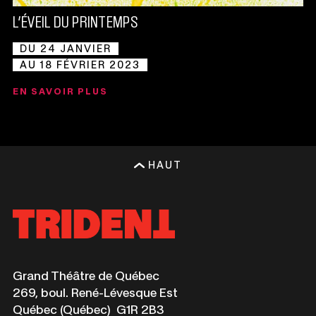
L’ÉVEIL DU PRINTEMPS
DU 24 JANVIER
AU 18 FÉVRIER 2023
EN SAVOIR PLUS
HAUT
Ce
Grand Théâtre de Québec
lien
269, boul. René-Lévesque Est
s'ouvrira
Québec (Québec) G1R 2B3