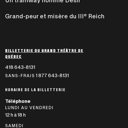
Un tramway nommé Désir
e
Grand-peur et misère du III
Reich
BILLETTERIE DU GRAND THÉÂTRE DE
QUÉBEC
418 643-8131
CE
LIEN
1 877 643-8131
CE
SANS-FRAIS
S'OUVRIRA
LIEN
DANS
S'OUVRIRA
HORAIRE DE LA BILLETTERIE
UNE
DANS
Téléphone
NOUVELLE
UNE
LUNDI AU VENDREDI
FENÊTRE
NOUVELLE
12 h à 18 h
FENÊTRE
SAMEDI