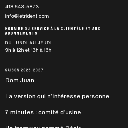
dans
Ce
418 643-5873
une
lien
info@letrident.com
nouvelle
s'ouvrira
fenêtre
dans
HORAIRE DU SERVICE À LA CLIENTÈLE ET AUX
une
ABONNEMENTS
nouvelle
DU LUNDI AU JEUDI
fenêtre
9h à 12h et 13h à 16h
SAISON 2026-2027
Dom Juan
La version qui n’intéresse personne
7 minutes : comité d’usine