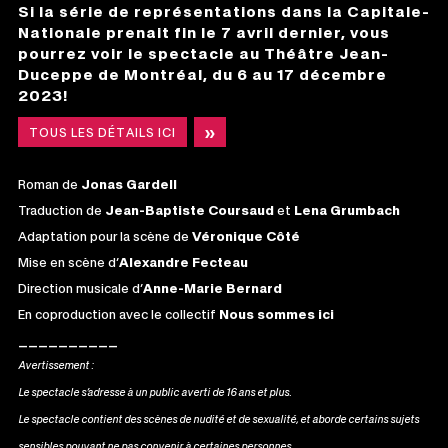
Si la série de représentations dans la Capitale-
Nationale prenait fin le 7 avril dernier, vous
pourrez voir le spectacle au
Théâtre Jean-
Duceppe de Montréal, du 6 au 17 décembre
2023!
TOUS LES DÉTAILS ICI
CE
LIEN
S'OUVRIRA
DANS
Roman de
Jonas Gardell
UNE
NOUVELLE
Traduction de
Jean-Baptiste Coursaud
et
Lena Grumbach
FENÊTRE
Adaptation pour la scène de
Véronique Côté
Mise en scène d’
Alexandre Fecteau
Direction musicale d’
Anne-Marie Bernard
En coproduction avec le collectif
Nous sommes ici
__________
Avertissement :
Le spectacle s’adresse à un public averti de 16 ans et plus.
Le spectacle contient des scènes de nudité et de sexualité, et aborde certains sujets
sensibles pouvant ne pas convenir à certaines personnes.